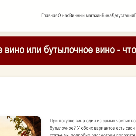
Главная
О нас
Винный магазин
Вина
Дегустация
 вино или бутылочное вино - чт
При покупке вина один из самых частых во
бутылочное? У обоих вариантов есть свои
статье мы подробно рассмотрим положите