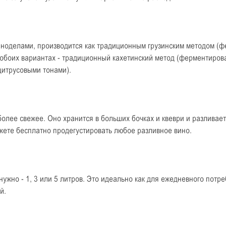
ноделами, производится как традиционным грузинским методом (фе
 обоих вариантах - традиционный кахетинский метод (ферментирова
 цитрусовыми тонами).
олее свежее. Оно хранится в больших бочках и квеври и разливает
жете бесплатно продегустировать любое разливное вино.
нужно - 1, 3 или 5 литров. Это идеально как для ежедневного потр
й.