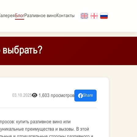
Галерея
Блог
Разливное вино
Контакты
о выбрать?
1,603 просмотров
03.10.2025
Share
просов: купить разливное вино или
 уникальные преимущества и вызовы. В этой
льные и отрицательные стороны разливного и