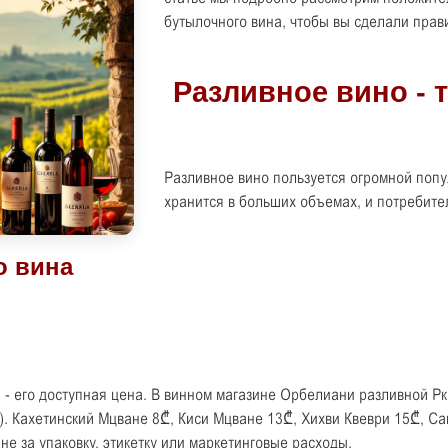
бутылочного вина, чтобы вы сделали прав
Разливное вино пользуется огромной попул
хранится в больших объемах, и потребите
- его доступная цена. В винном магазине Орбелиани разливной Рка
д). Кахетинский Мцване 8₾, Киси Мцване 13₾, Хихви Квеври 15₾, С
 не за упаковку, этикетку или маркетинговые расходы.