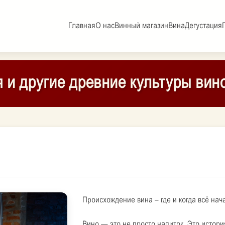
Главная
О нас
Винный магазин
Вина
Дегустация
я и другие древние культуры вин
Происхождение вина – где и когда всё нач
Вино — это не просто напиток. Это история