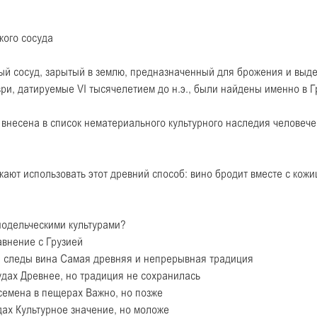
кого сосуда
ый сосуд, зарытый в землю, предназначенный для брожения и выде
и, датируемые VI тысячелетием до н.э., были найдены именно в Г
а внесена в список нематериального культурного наследия челове
ают использовать этот древний способ: вино бродит вместе с кожи
нодельческими культурами?
внение с Грузией
а, следы вина Самая древняя и непрерывная традиция
удах Древнее, но традиция не сохранилась
 семена в пещерах Важно, но позже
дах Культурное значение, но моложе