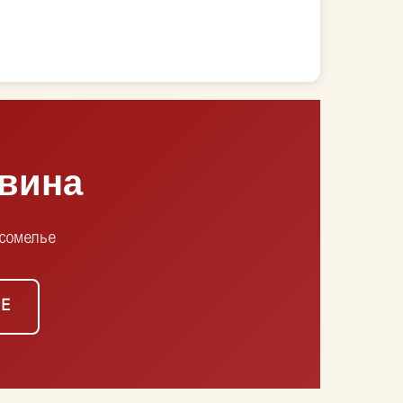
 вина
 сомелье
ШЕ