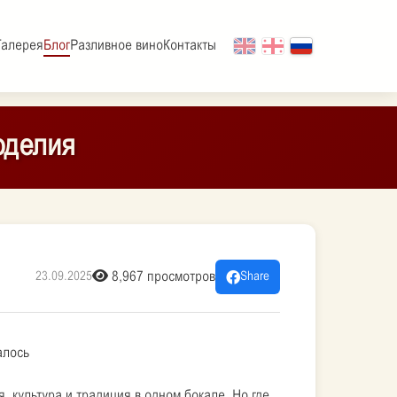
Галерея
Блог
Разливное вино
Контакты
оделия
8,967 просмотров
23.09.2025
Share
алось
, культура и традиция в одном бокале. Но где